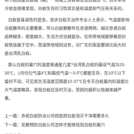
明节前后是白蚁婚飞期，一到晚上很容易发现
白蚁纷飞
，而冬季冰
冷就会很难发现，白蚁生存的习性其实是和温度和气压有关系的。
白蚁是喜温性的昆虫，炭步白蚁灭治所专业人士表示，气温是
影响
白蚁
散布的主要要素，所以白蚁都散布在赤道两侧，越近赤道白蚁
品种越多，密度越大，生活方式也越复杂。在热带地域能够看到白
蚁筑垅巢于空中，而温带地域则没有，对广东的家庭要挟比拟大的
是台湾乳白蚁。
那么白蚁的巢穴的温度普通是几度?台湾乳白蚁的最适气温为25-
30℃，1月均匀气温4℃和最低气温一3-5℃都能生存，在10℃以下
蛰伏不动，可见其生活
温度范围
是10-37℃在冬天白蚁巢内的温度比
大气温度略高，发现白蚁应及时灭治，受损的面积以免越来越严
重。
上一篇：
赤坭白蚁防治公司彻底把白蚁消灭干净需要多久
下一篇：
花都预防白蚁公司怎样才能够找到白蚁的巢穴